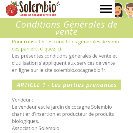
Solembio
Conditions Générales de
vente
Pour consulter les conditions générales de vente
des paniers, cliquez ici
.
Les présentes conditions générales de vente et
d’utilisation s'appliquent aux services de vente
en ligne sur le site solembio.cocagnebio.fr.
ARTICLE 1 - Les parties prenantes
Vendeur :
Le vendeur est le jardin de cocagne Solembio
chantier d’insertion et producteur de produits
biologiques.
Association Solembio