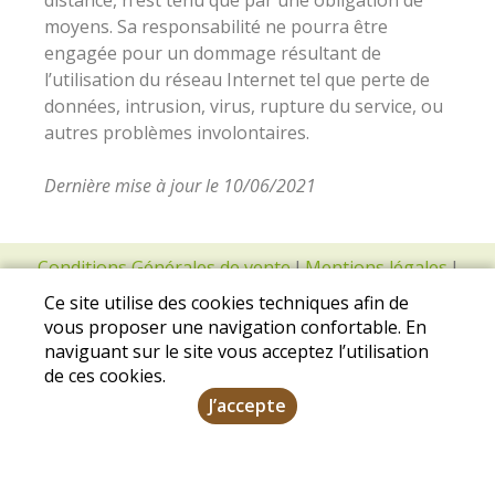
distance, n’est tenu que par une obligation de
moyens. Sa responsabilité ne pourra être
engagée pour un dommage résultant de
l’utilisation du réseau Internet tel que perte de
données, intrusion, virus, rupture du service, ou
autres problèmes involontaires.
Dernière mise à jour le 10/06/2021
Conditions Générales de vente
I
Mentions légales
I
Protection des données personnelles
Ce site utilise des cookies techniques afin de
vous proposer une navigation confortable. En
naviguant sur le site vous acceptez l’utilisation
de ces cookies.
J’accepte
2020 Tous droits réservés - Conçu et géré par