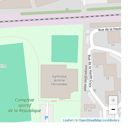
+
−
Leaflet
| ©
OpenStreetMap contributors