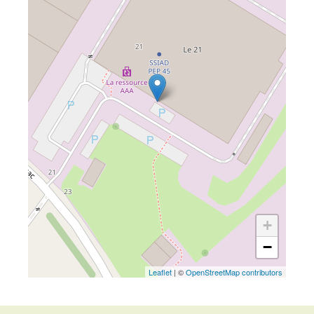
+
−
Leaflet
| ©
OpenStreetMap contributors