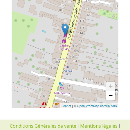
+
−
Leaflet
| ©
OpenStreetMap contributors
Conditions Générales de vente
I
Mentions légales
I