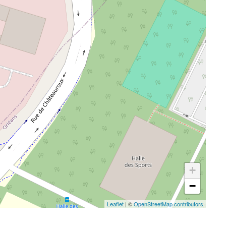
+
−
Leaflet
| ©
OpenStreetMap contributors