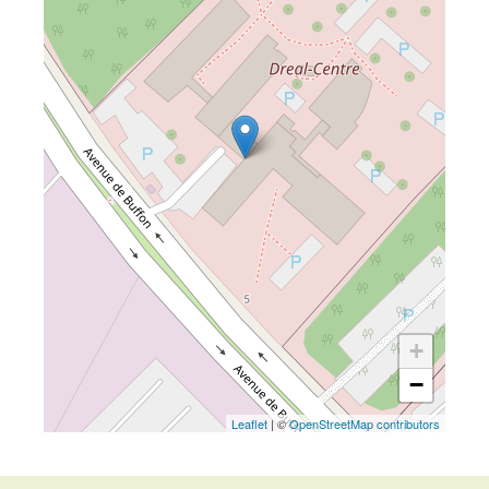
+
−
Leaflet
| ©
OpenStreetMap contributors