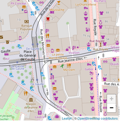
+
−
Leaflet
| ©
OpenStreetMap contributors