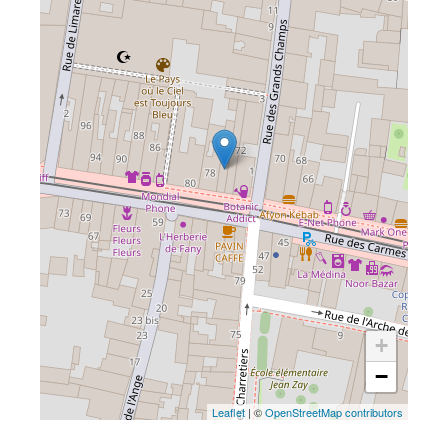
+
−
Leaflet
| ©
OpenStreetMap contributors